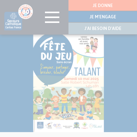
Menu
JE DONNE
latérale
JE M'ENGAGE
J'AI BESOIN D'AIDE
Visuel
Aller
principal
au
de
contenu
l’article
principal