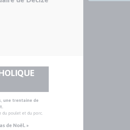
THOLIQUE
s,
une trentaine de
t.
e du poulet et du porc.
as de Noël. »