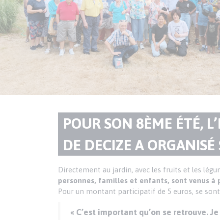
Paragraphes
TITRE
POUR SON 8ÈME ÉTÉ, L
de
contenu
DU
DE DECIZE A ORGANISÉ 
PARAGRAPHE
Texte
Directement au jardin, avec les fruits et les légu
personnes, familles et enfants, sont venus à p
Pour un montant participatif de 5 euros, se sont 
« C’est important qu’on se retrouve. J