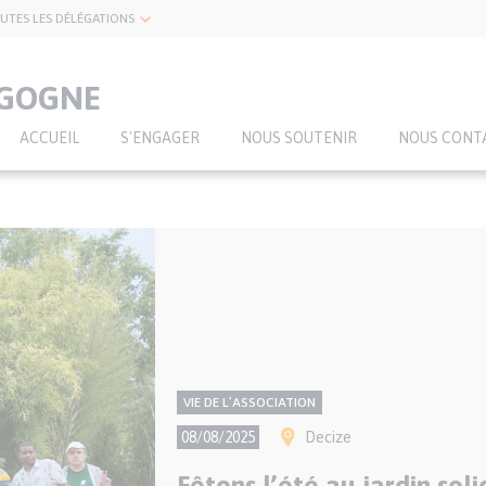
UTES LES DÉLÉGATIONS
RGOGNE
ACCUEIL
S'ENGAGER
NOUS SOUTENIR
NOUS CONT
CONTENU
Thème
VIE DE L’ASSOCIATION
NATIONAL
Ville(s)
08/08/2025
Decize
Fêtons l’été au jardin sol