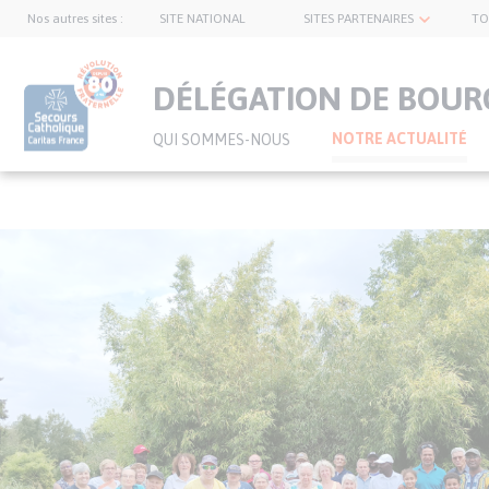
Nos autres sites :
SITE NATIONAL
SITES PARTENAIRES
TO
topnavbar
DÉLÉGATION DE BOU
NOTRE ACTUALITÉ
QUI SOMMES-NOUS
Visuel
Aller
principal
au
de
contenu
l’article
principal