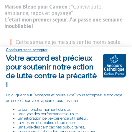
Maison Bleue pour Carmen :
"Convivialité,
ambiance, repos et paysage"
C’était mon premier séjour. J’ai passé une semaine
inoubliable !
Cette semaine je me suis sentie moins seule.
il y avait beaucoup de chaleur humaine, cela m’a
permis de me rapprocher de Brigitte et d’Edith, de
faire connaissance avec d’autres personnes en qui
j’ai trouvé beaucoup de générosité. Et des liens
d’amitié. Nous avons vu des cascades, le musée des
costumes.
J’attends avec impatience d’y retourner avec un
immense plaisir !
DIAPORAMA
TITRE
DU
Image
I