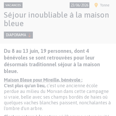
CONTENU
Thème
Ville(s)
23/06/2026
Yonne
VACANCES
NATIONAL
Séjour inoubliable à la maison
bleue
DIAPORAMA
Texte
Du 8 au 13 juin, 19 personnes, dont 4
Paragraphes
de
bénévoles se sont retrouvées pour leur
contenu
désormais traditionnel séjour à la maison
bleue.
Maison Bleue pour Mireille, bénévole :
C'est plus qu'un lieu,
c’est une ancienne école
perdue au milieu du Morvan dans cette campagne
si vraie, belle avec ses champs bordés de haies où
quelques vaches blanches paissent, nonchalantes à
l'ombre d'un arbre.