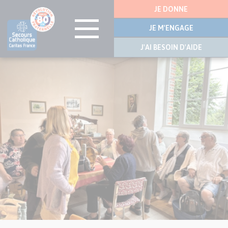
Menu
JE DONNE
latérale
JE M'ENGAGE
J'AI BESOIN D'AIDE
Visuel
Aller
principal
au
de
contenu
l’article
principal