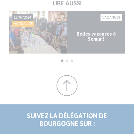
LIRE AUSSI
ES
18/07/2024
VACANCES
21
ACTUALITÉ
AC
Belles vacances à
Semur !
SUIVEZ LA DÉLÉGATION DE
BOURGOGNE SUR :